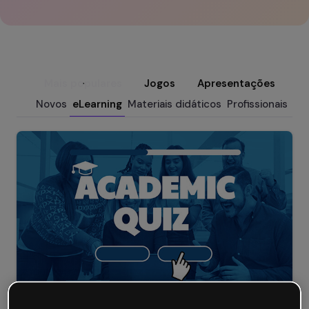
Mais populares
Jogos
Apresentações
M
Novos
eLearning
Materiais didáticos
Profissionais
Ma
Quiz acadêmico