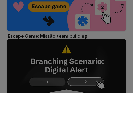
Escape Game: Missão team building
Caminhos Múltiplos: Alerta Digital