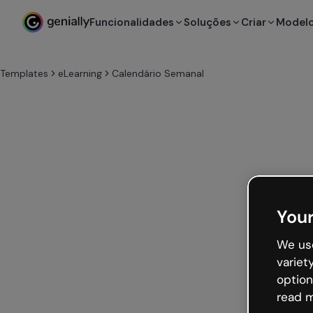
Funcionalidades
Soluções
Criar
Model
Templates
eLearning
Calendário Semanal
Your
We use
variet
option
read m