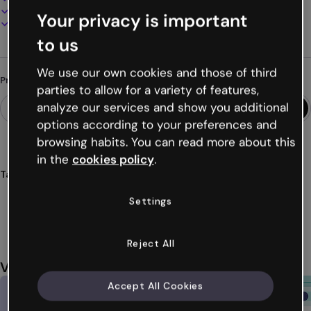
Apresente, compartilhe ou publique online
Your privacy is important
Baixe em PDF, MP4 e outros formatos
to us
We use our own cookies and those of third
Procurando algo diferente?
parties to allow for a variety of features,
analyze our services and show you additional
options according to your preferences and
browsing habits. You can read more about this
in the
cookies policy
.
Tags
videoapresentações
vídeos
dados
fatos
números
Settings
Ver mais (31)
Reject All
Você também pode gostar
Accept All Cookies