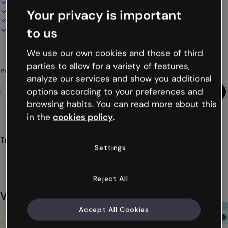
100% personalizável
Adicione áudio, vídeo e multimídia
Your privacy is important
Apresente, compartilhe ou publique online
Baixe em PDF, MP4 e outros formatos
to us
We use our own cookies and those of third
parties to allow for a variety of features,
Procurando algo diferente?
analyze our services and show you additional
options according to your preferences and
browsing habits. You can read more about this
in the
cookies policy
.
Tags
Settings
microsite
prático
site
web
online
Ver mais (43)
Reject All
Você também pode gostar
Accept All Cookies