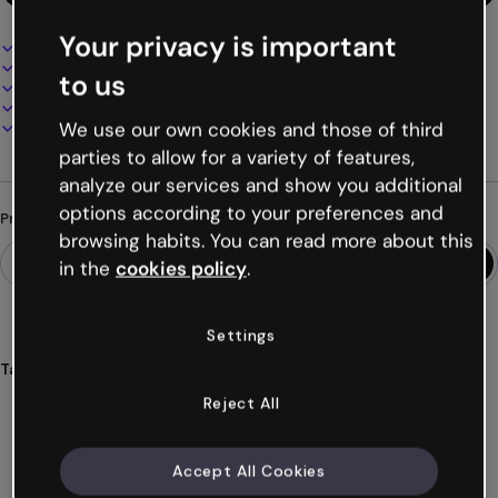
Your privacy is important
Design interativo e animado
100% personalizável
to us
Adicione áudio, vídeo e multimídia
Apresente, compartilhe ou publique online
Baixe em PDF, MP4 e outros formatos
We use our own cookies and those of third
parties to allow for a variety of features,
analyze our services and show you additional
options according to your preferences and
Procurando algo diferente?
browsing habits. You can read more about this
in the
cookies policy
.
Settings
Tags
planificação
agenda
corporativa
empresarial
Reject All
organização
Ver mais (16)
Accept All Cookies