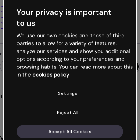
Design interativo e animado
Your privacy is important
100% personalizável
Adicione áudio, vídeo e multimídia
to us
Apresente, compartilhe ou publique online
Baixe em PDF, MP4 e outros formatos
We use our own cookies and those of third
parties to allow for a variety of features,
analyze our services and show you additional
Procurando algo diferente?
options according to your preferences and
browsing habits. You can read more about this
in the
cookies policy
.
Settings
Tags
concursos
eventos
sessões
directo
elementos
Ver mais (30)
Reject All
Accept All Cookies
Você também pode gostar