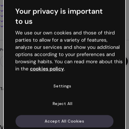
Design interativo e animado
Your privacy is important
100% personalizável
Adicione áudio, vídeo e multimídia
to us
Apresente, compartilhe ou publique online
Baixe em PDF, MP4 e outros formatos
We use our own cookies and those of third
parties to allow for a variety of features,
analyze our services and show you additional
Procurando algo diferente?
options according to your preferences and
browsing habits. You can read more about this
in the
cookies policy
.
Settings
Tags
espanhol
idiomas
vocabulário
educação
aprendizagem
Ver mais (32)
Reject All
Accept All Cookies
Você também pode gostar