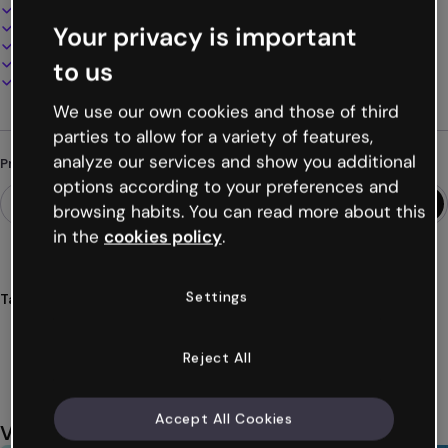
Design interativo e animado
100% personalizável
Your privacy is important
Adicione áudio, vídeo e multimídia
Apresente, compartilhe ou publique online
to us
Baixe em PDF, MP4 e outros formatos
We use our own cookies and those of third
parties to allow for a variety of features,
analyze our services and show you additional
Procurando algo diferente?
options according to your preferences and
browsing habits. You can read more about this
in the
cookies policy
.
Settings
Tags
questionários
quiz
treinamento
corporativo
empresas
Ver mais (22)
Reject All
Accept All Cookies
Você também pode gostar