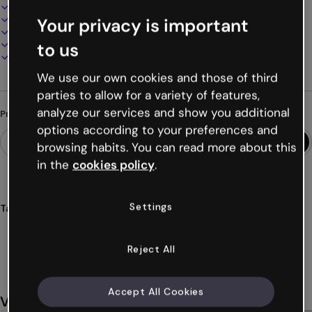
Design interativo e animado
100% personalizável
Your privacy is important
Adicione áudio, vídeo e multimídia
Apresente, compartilhe ou publique online
to us
Baixe em PDF, MP4 e outros formatos
We use our own cookies and those of third
parties to allow for a variety of features,
analyze our services and show you additional
Procurando algo diferente?
options according to your preferences and
browsing habits. You can read more about this
in the
cookies policy
.
Settings
Tags
infografias
horizontais
formações
recursos
formativos
Ver mais (74)
Reject All
Accept All Cookies
Você também pode gostar