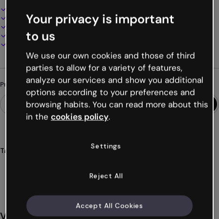
Design interativo e animado
Your privacy is important
100% personalizável
Adicione áudio, vídeo e multimídia
to us
Apresente, compartilhe ou publique online
Baixe em PDF, MP4 e outros formatos
We use our own cookies and those of third
parties to allow for a variety of features,
analyze our services and show you additional
Procurando algo diferente?
options according to your preferences and
browsing habits. You can read more about this
in the
cookies policy
.
Settings
Tags
onboarding
departamento
integração
funcionários
indução
Ver mais (69)
Reject All
Accept All Cookies
Você também pode gostar