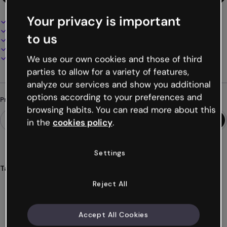
Your privacy is important
Design interativo e animado
100% personalizável
to us
Adicione áudio, vídeo e multimídia
Apresente, compartilhe ou publique online
Baixe em PDF, MP4 e outros formatos
We use our own cookies and those of third
parties to allow for a variety of features,
analyze our services and show you additional
options according to your preferences and
Procurando algo diferente?
browsing habits. You can read more about this
in the
cookies policy
.
Settings
Tags
apresentações
atualidade
notícias
últimas
Reject All
tendências
Ver mais (20)
Accept All Cookies