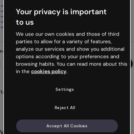
Design interativo e animado
Your privacy is important
100% personalizável
Adicione áudio, vídeo e multimídia
to us
Apresente, compartilhe ou publique online
Baixe em PDF, MP4 e outros formatos
We use our own cookies and those of third
parties to allow for a variety of features,
analyze our services and show you additional
Procurando algo diferente?
options according to your preferences and
browsing habits. You can read more about this
in the
cookies policy
.
Settings
Tags
microsites
interativos
básicos
digitais
gratuitos
Ver mais (31)
Reject All
Accept All Cookies
Você também pode gostar