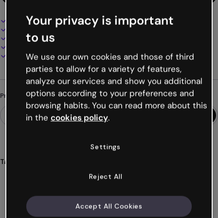
Your privacy is important
Design interativo e animado
100% personalizável
to us
Adicione áudio, vídeo e multimídia
Apresente, compartilhe ou publique online
Baixe em PDF, MP4 e outros formatos
We use our own cookies and those of third
parties to allow for a variety of features,
analyze our services and show you additional
options according to your preferences and
Procurando algo diferente?
browsing habits. You can read more about this
in the
cookies policy
.
Settings
Tags
gamificação
breakout
escape
jogos
idiomas
Reject All
Ver mais (47)
Accept All Cookies