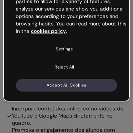
parties to allow for a variety of features,
analyze our services and show you additional
Transforme os
options according to your preferences and
quadros de escolha
browsing habits. You can read more about this
in the
cookies policy
.
em interativos
Um quadro de escolhas ou choice boards do
Settings
Genially funciona como um site! Imagine um
hub digital com um menu de opções,
permitindo que os alunos cliquem e façam as
Reject All
atividades no seu próprio ritmo. Tudo está em
um único link, então você não precisa se
Accept All Cookies
preocupar que os alunos se percam ou se
distraiam com outros sites.
Incorpore conteúdos online como vídeos do
YouTube e Google Maps diretamente no
quadro.
Promova o engajamento dos alunos com