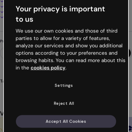
100% personalizável
Adicione áudio, vídeo e multimídia
Your privacy is important
Apresente, compartilhe ou publique online
Baixe em PDF, MP4 e outros formatos
to us
We use our own cookies and those of third
parties to allow for a variety of features,
Procurando algo diferente?
analyze our services and show you additional
options according to your preferences and
browsing habits. You can read more about this
in the
cookies policy
.
Tags
Settings
jogos
quebra
gelo
desafios
sessões
Ver mais (48)
Reject All
Você também pode gostar
Accept All Cookies