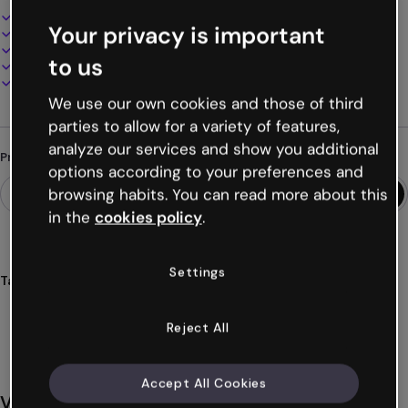
Design interativo e animado
Your privacy is important
100% personalizável
Adicione áudio, vídeo e multimídia
to us
Apresente, compartilhe ou publique online
Baixe em PDF, MP4 e outros formatos
We use our own cookies and those of third
parties to allow for a variety of features,
analyze our services and show you additional
Procurando algo diferente?
options according to your preferences and
browsing habits. You can read more about this
in the
cookies policy
.
Settings
Tags
apresentações
genéricas
interativas
estrutura
modular
Ver mais (22)
Reject All
Accept All Cookies
Você também pode gostar