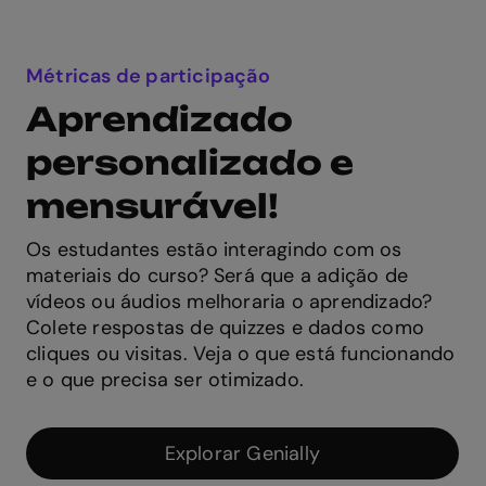
Métricas de participação
Aprendizado
personalizado e
mensurável!
Os estudantes estão interagindo com os
materiais do curso? Será que a adição de
vídeos ou áudios melhoraria o aprendizado?
Colete respostas de quizzes e dados como
cliques ou visitas. Veja o que está funcionando
Your privacy is important
e o que precisa ser otimizado.
to us
Explorar Genially
We use our own cookies and those of third