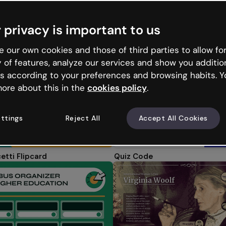
azioni
Microlearning
Infografiche
Immagini intera
 privacy is important to us
eriali didattici
Aziendali
Marketing
Studenti
Risorse umane
 our own cookies and those of third parties to allow for
y of features, analyze our services and show you additio
s according to your preferences and browsing habits. Y
ore about this in the
cookies policy
.
ttings
Reject All
Accept All Cookies
etti Flipcard
Quiz Code