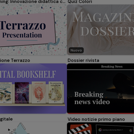
Microlearning: Innovazione didattica con IA
Quiz Colori
Nuovo
ione Terrazzo
Dossier rivista
igitale
Video notizie primo piano