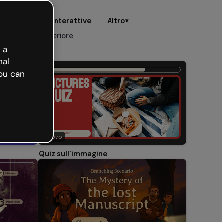
ttive
Card interattive
Altro
▾
IIstruzione superiore
 a
nal
ou can
Nuovo
Quiz sull'immagine