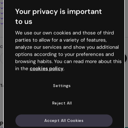
Design interattivo e animato
100% personalizzabile
Your privacy is important
Aggiungi audio, video e multimedia
Presenta, condividi o pubblica online
to us
Scarica in PDF, MP4 e altri formati
We use our own cookies and those of third
parties to allow for a variety of features,
analyze our services and show you additional
Cerchi qualcosa di diverso?
options according to your preferences and
browsing habits. You can read more about this
in the
cookies policy
.
Tags
Settings
presentazioni
salute
report
medicina
cura
Mostra altro (53)
Reject All
Accept All Cookies
Potrebbe piacerti anche