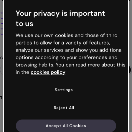
Your privacy is important
Design interattivo e animato
100% personalizzabile
to us
Aggiungi audio, video e multimedia
Presenta, condividi o pubblica online
Scarica in PDF, MP4 e altri formati
We use our own cookies and those of third
parties to allow for a variety of features,
analyze our services and show you additional
options according to your preferences and
Cerchi qualcosa di diverso?
browsing habits. You can read more about this
in the
cookies policy
.
Settings
Tags
simulazione
scoperta
percorso
professionale
Reject All
adattamento
Mostra altro (27)
Accept All Cookies