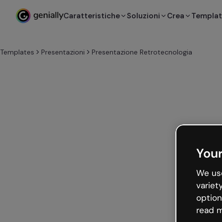
Caratteristiche
Soluzioni
Crea
Templa
Templates
Presentazioni
Presentazione Retrotecnologia
Your
We use
variet
option
read m