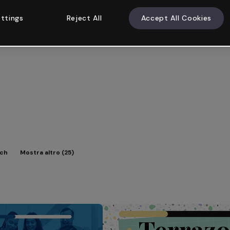
ttings
Reject All
Accept All Cookies
tch
Mostra altro (25)