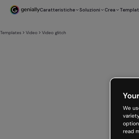
Caratteristiche
Soluzioni
Crea
Templa
Templates
Video
Video glitch
Your
We use
variet
option
read m