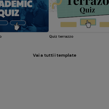
o
Quiz terrazzo
Vai a tutti i template