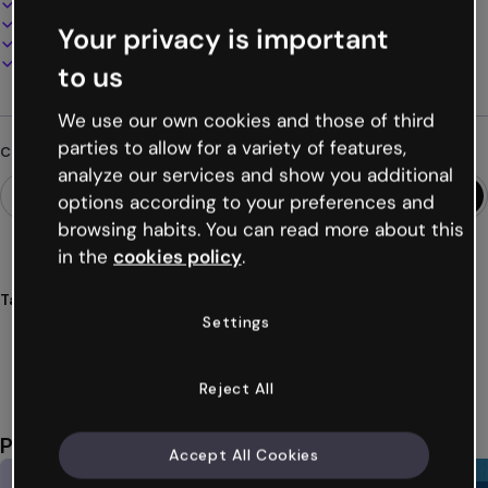
100% personalizzabile
Aggiungi audio, video e multimedia
Your privacy is important
Presenta, condividi o pubblica online
Scarica in PDF, MP4 e altri formati
to us
We use our own cookies and those of third
parties to allow for a variety of features,
Cerchi qualcosa di diverso?
analyze our services and show you additional
options according to your preferences and
browsing habits. You can read more about this
in the
cookies policy
.
Tags
Settings
infografie
orizzontali
story
board
retro
Mostra altro (43)
Reject All
Potrebbe piacerti anche
Accept All Cookies