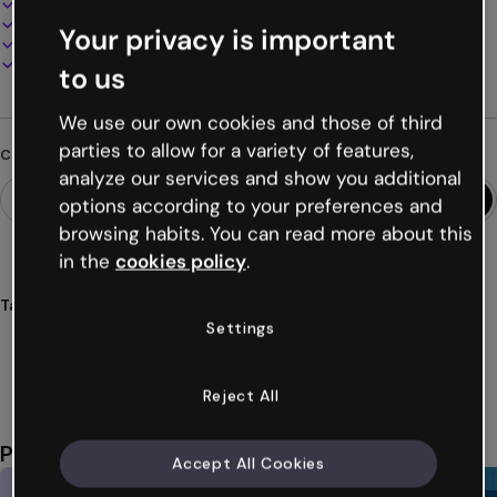
100% personalizzabile
Aggiungi audio, video e multimedia
Your privacy is important
Presenta, condividi o pubblica online
Scarica in PDF, MP4 e altri formati
to us
We use our own cookies and those of third
parties to allow for a variety of features,
Cerchi qualcosa di diverso?
analyze our services and show you additional
options according to your preferences and
browsing habits. You can read more about this
in the
cookies policy
.
Tags
Settings
presentazioni
tarocchi
divinazione
esoteriche
misticismo
Mostra altro (19)
Reject All
Potrebbe piacerti anche
Accept All Cookies