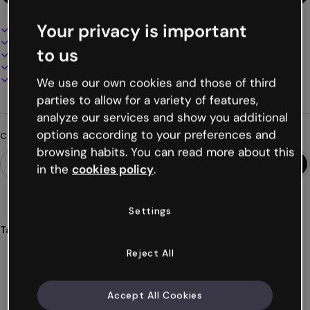
Your privacy is important
Design interattivo e animato
100% personalizzabile
to us
Aggiungi audio, video e multimedia
Presenta, condividi o pubblica online
Scarica in PDF, MP4 e altri formati
We use our own cookies and those of third
parties to allow for a variety of features,
analyze our services and show you additional
options according to your preferences and
Cerchi qualcosa di diverso?
browsing habits. You can read more about this
in the
cookies policy
.
Settings
Tags
gamification
breakout
escape
games
lingue
Reject All
Mostra altro (48)
Accept All Cookies