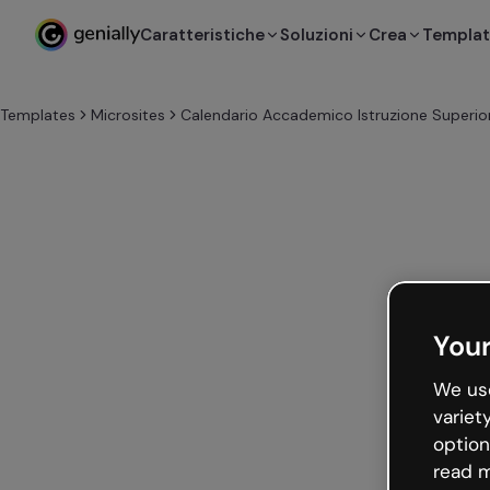
Caratteristiche
Soluzioni
Crea
Templa
Templates
Microsites
Calendario Accademico Istruzione Superio
Your
We use
variet
option
read m