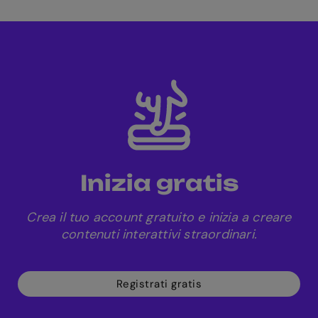
tranne che con il piano Campus.
dal
menu Stili
.
Inizia gratis
Crea il tuo account gratuito e inizia a creare
contenuti interattivi straordinari.
Registrati gratis