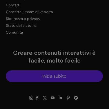
Contatti
Contatta il team di vendita
Sicurezza e privacy
Stato del sistema
Comunità
Creare contenuti interattivi è
facile, molto facile
Inizia subito
$
Instagram Link
$
Facebook Link
$
X Link
$
Youtube Link
$
Linkedin Link
$
Pinterest Link
$
ProductHuntWhite