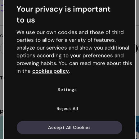
Presenta, condividi o pubblica online
Your privacy is important
Scarica in PDF, MP4 e altri formati
to us
We use our own cookies and those of third
Cerchi qualcosa di diverso?
parties to allow for a variety of features,
analyze our services and show you additional
options according to your preferences and
browsing habits. You can read more about this
in the
cookies policy
.
Tags
report
social
network
analysis
it
Mostra altro (53)
Settings
Reject All
Potrebbe piacerti anche
Accept All Cookies