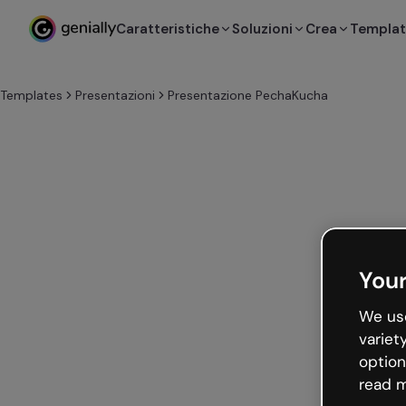
Caratteristiche
Soluzioni
Crea
Templa
Templates
Presentazioni
Presentazione PechaKucha
Your
We use
variet
option
read m