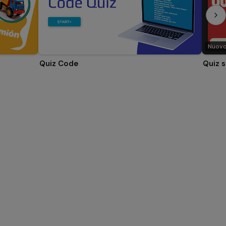
Nuov
Quiz Code
Quiz s