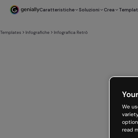
Caratteristiche
Soluzioni
Crea
Templa
Templates
Infografiche
Infografica Retrò
Your
We use
variet
option
read m