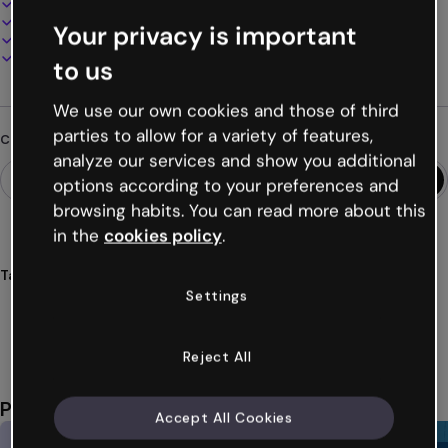
100% personalizzabile
Aggiungi audio, video e multimedia
Your privacy is important
Presenta, condividi o pubblica online
Scarica in PDF, MP4 e altri formati
to us
We use our own cookies and those of third
parties to allow for a variety of features,
Cerchi qualcosa di diverso?
analyze our services and show you additional
options according to your preferences and
browsing habits. You can read more about this
in the
cookies policy
.
Tags
Settings
timeline
video
presentazioni
video-presentazioni
slideshow
Mostra altro (23)
Reject All
Potrebbe piacerti anche
Accept All Cookies