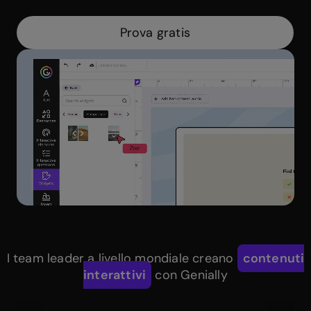
Prova gratis
I team leader a livello mondiale creano
contenuti
interattivi
con Genially