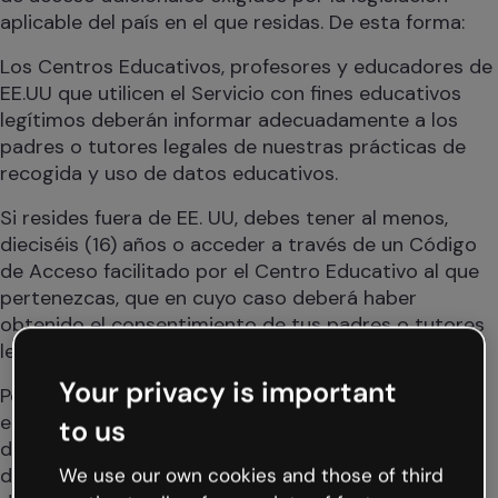
aplicable del país en el que residas. De esta forma:
Los Centros Educativos, profesores y educadores de
EE.UU que utilicen el Servicio con fines educativos
legítimos deberán informar adecuadamente a los
padres o tutores legales de nuestras prácticas de
recogida y uso de datos educativos.
Si resides fuera de EE. UU, debes tener al menos,
dieciséis (16) años o acceder a través de un Código
de Acceso facilitado por el Centro Educativo al que
pertenezcas, que en cuyo caso deberá haber
obtenido el consentimiento de tus padres o tutores
legales con carácter previo.
Your privacy is important
Por favor, ten en cuenta que, dependiendo de tu
edad, es posible que determinadas funcionalidades
to us
de nuestro Sitio Web se encuentren restringidas
debido a la normativa FERPA y COPPA, tal y como se
We use our own cookies and those of third