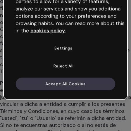
detallará más adelante. En consecuencia, con la
parties to allow for a variety of features,
finalidad de garantizar el cumplimiento de la
analyze our services and show you additional
normativa FERPA, COPPA, GDPR, así como cualquier
options according to your preferences and
otra normativa que pueda resultar de aplicación,
browsing habits. You can read more about this
Genially se reserva el derecho a hacer las
in the
cookies policy
.
comprobaciones oportunas, a limitar determinadas
funcionalidades y a prohibir o restringir de forma
Settings
sobrevenida el acceso a aquellos Usuarios de los que
tenga conocimiento o sospecha de que no se
cumplen con los requisitos establecidos en estos
Reject All
Términos y Condiciones.
Personas jurídicas
: si actúas en nombre de una
Accept All Cookies
empresa, colegio, centro docente u otra entidad
jurídica, confirmas que te encuentras autorizado para
vincular a dicha a entidad a cumplir a los presentes
Términos y Condiciones, en cuyo caso los términos
"usted", "tu" o "Usuario" se referirán a dicha entidad.
Si no te encuentras autorizado o si no estás de