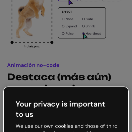
Animación no-code
Destaca (más aún)
con animaciones
Una presentación animada es tan fácil de
Your privacy is important
hacer y tan potente que parece magia.
to us
Combina efectos de animación y transiciones
entre páginas para dar vida a tus contenidos y
We use our own cookies and those of third
descubre el poder del movimiento para