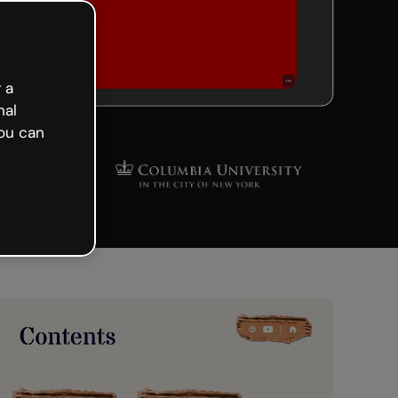
 a
nal
ou can