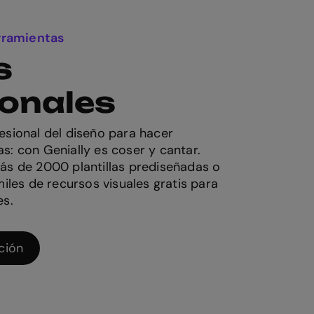
erramientas
s
ionales
esional del diseño para hacer
s: con Genially es coser y cantar.
ás de 2000 plantillas prediseñadas o
miles de recursos visuales gratis para
es.
ción