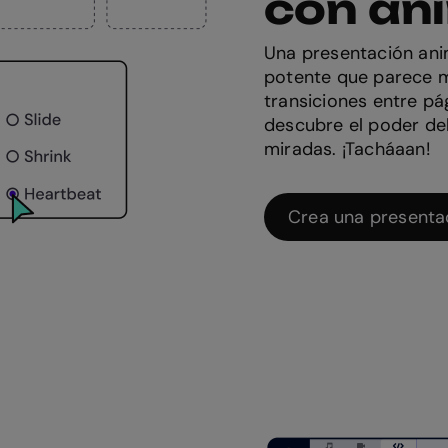
con an
Una presentación anim
potente que parece m
transiciones entre pá
descubre el poder de
miradas. ¡Tacháaan!
Crea una presenta