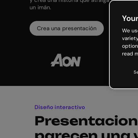
un imán.
Your
Crea una presentación
We use
variet
option
read m
S
Diseño interactivo
Presentacion
parecen una