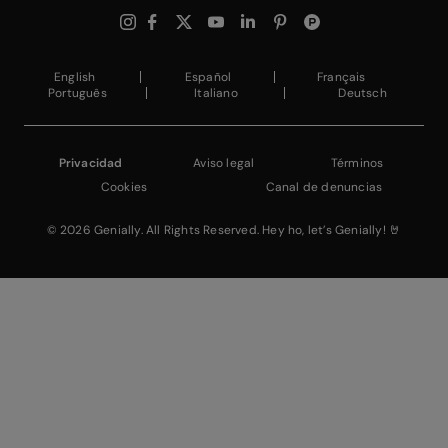
$
Instagram Link
$
Facebook Link
$
X Link
$
Youtube Link
$
Linkedin Link
$
Pinterest Link
$
ProductHuntWhite
English
Español
Français
Português
Italiano
Deutsch
Privacidad
Aviso legal
Términos
Cookies
Canal de denuncias
© 2026 Genially. All Rights Reserved. Hey ho, let’s Genially! 🤘