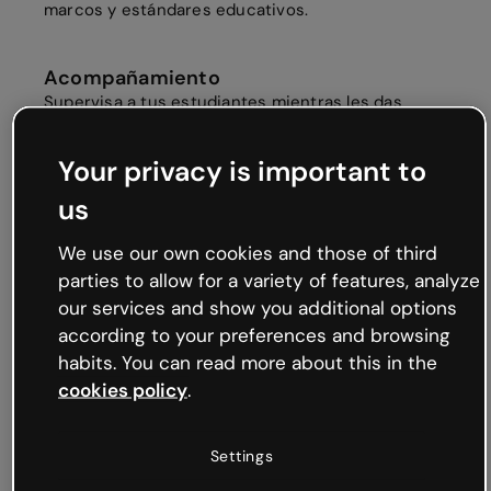
marcos y estándares educativos.
Acompañamiento
Supervisa a tus estudiantes mientras les das
espacio para trabajar de forma autónoma. Usa los
Comentarios
para ofrecer feedback sin necesidad
Your privacy is important to
de enviar o compartir archivos.
us
Divertido y fácil de usar
We use our own cookies and those of third
Genially es intuitivo y engancha desde el primer
parties to allow for a variety of features, analyze
momento. Ver cómo sus ideas se transforman en
contenidos interactivos atrae y motiva al
our services and show you additional options
alumnado.
according to your preferences and browsing
habits. You can read more about this in the
cookies policy
.
Plantillas
Miles de
plantillas personalizables
les ayudan a
inspirarse y empezar a dar forma a sus propios
Settings
diseños.