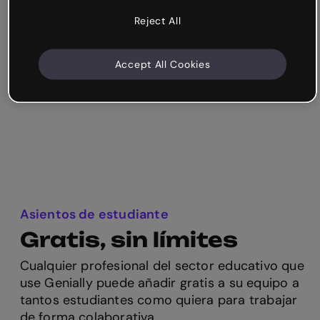
Reject All
Colaboración transversal
Docentes de cualquier nivel, personal de
biblioteca, perfiles de apoyo ... todas las personas
Accept All Cookies
del equipo pueden colaborar en un mismo espacio
de trabajo.
Asientos de estudiante
Gratis, sin límites
Cualquier profesional del sector educativo que
use Genially puede añadir gratis a su equipo a
tantos estudiantes como quiera para trabajar
de forma colaborativa.