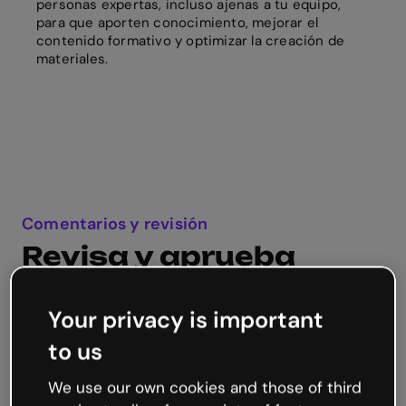
personas expertas, incluso ajenas a tu equipo,
para que aporten conocimiento, mejorar el
contenido formativo y optimizar la creación de
materiales.
Comentarios y revisión
Revisa y aprueba
contenidos
Your privacy is important
Discute los proyectos in situ y recibe feedback
tanto antes como después de publicar tu
to us
contenido.
We use our own cookies and those of third