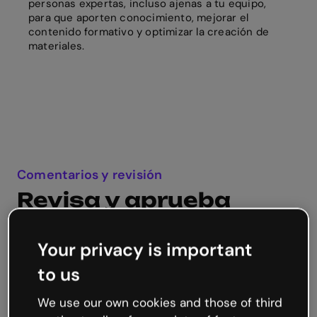
personas expertas, incluso ajenas a tu equipo,
para que aporten conocimiento, mejorar el
contenido formativo y optimizar la creación de
materiales.
Comentarios y revisión
Revisa y aprueba
contenidos
Your privacy is important
Discute los proyectos in situ y recibe feedback
tanto antes como después de publicar tu
to us
contenido.
We use our own cookies and those of third