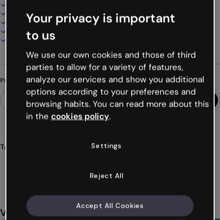
Design interativo e animado
100% personalizável
Your privacy is important
Adicione áudio, vídeo e multimídia
Apresente, compartilhe ou publique online
to us
Baixe em PDF, MP4 e outros formatos
We use our own cookies and those of third
parties to allow for a variety of features,
analyze our services and show you additional
Procurando algo diferente?
options according to your preferences and
browsing habits. You can read more about this
in the
cookies policy
.
Settings
Tags
questionários
quiz
treinamento
corporativo
empresas
Ver mais (22)
Reject All
Accept All Cookies
Você também pode gostar