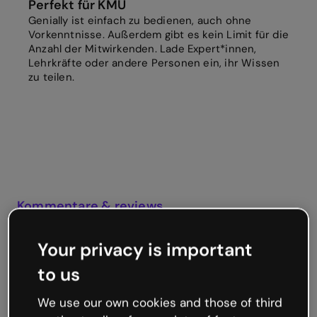
Perfekt für KMU
Genially ist einfach zu bedienen, auch ohne
Vorkenntnisse. Außerdem gibt es kein Limit für die
Anzahl der Mitwirkenden. Lade Expert*innen,
Lehrkräfte oder andere Personen ein, ihr Wissen
zu teilen.
Kommentare & reviews
Feedback und
Your privacy is important
Freigaben einholen
to us
Diskutiere Projekte direkt in Genially und
erhalte Feedback von mehreren Beteiligten –
We use our own cookies and those of third
sowohl zu Entwürfen als auch zu