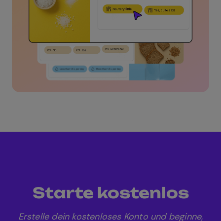
Starte kostenlos
Erstelle dein kostenloses Konto und beginne,