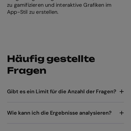
zu gamifizieren und interaktive Grafiken im
App-Stil zu erstellen.
Häufig gestellte
Fragen
Gibt es ein Limit für die Anzahl der Fragen?
Nein, es gibt kein Limit! Du kannst eine einfache
Frage auf einer Folie hinzufügen oder
ausführliche formative Bewertungen mit
Wie kann ich die Ergebnisse analysieren?
mehreren Fragen erstellen.
Mit
Live-Tracking
kannst du sehen, wie viele
Fragen jede*r Lernende beantwortet hat –
zusammen mit Punkten und Antworten.