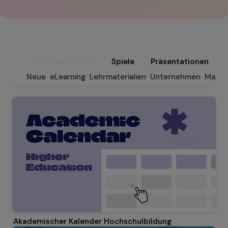
Am beliebtesten
Spiele
Präsentationen
Neue
eLearning
Lehrmaterialien
Unternehmen
Marke
Akademischer Kalender Hochschulbildung