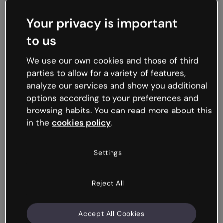
Werde online viral
Your privacy is important
Interaktiv und digital
to us
In einer Welt, in der ein großer Teil der sozialen
We use our own cookies and those of third
Kommunikation auch digital ist, ermöglichen
parties to allow for a variety of features,
digitale Broschüren, deine Kommunikation an
analyze our services and show you additional
soziale Netzwerke und Online-Plattformen
options according to your preferences and
anzupassen.
browsing habits. You can read more about this
in the
cookies policy
.
Füge Links, Standorte, Bilder und jede andere
Ressource hinzu, die du benötigst. Alle Inhalte
werden live aktualisiert, ohne den Link zu
Settings
ändern.
Reject All
Erstelle deine digitale Broschüre kostenlos
Accept All Cookies