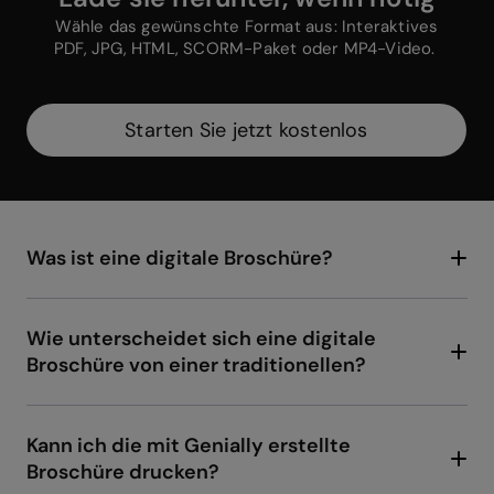
Wähle das gewünschte Format aus: Interaktives
PDF, JPG, HTML, SCORM-Paket oder MP4-Video.
Starten Sie jetzt kostenlos
Was ist eine digitale Broschüre?
Eine digitale Broschüre ist eine interaktive und
visuelle Präsentation von Informationen oder
Vorschlägen, optimiert für digitale Medien und
Wie unterscheidet sich eine digitale
designed, um zu beeindrucken und zu fesseln.
Broschüre von einer traditionellen?
Während eine traditionelle Broschüre statisch
ist, bietet die digitale Interaktivität, direkte
Links und Anpassungsfähigkeit an verschiedene
Kann ich die mit Genially erstellte
Bildschirme und maximiert das Engagement.
Broschüre drucken?
Natürlich! Sobald du deine Broschüre