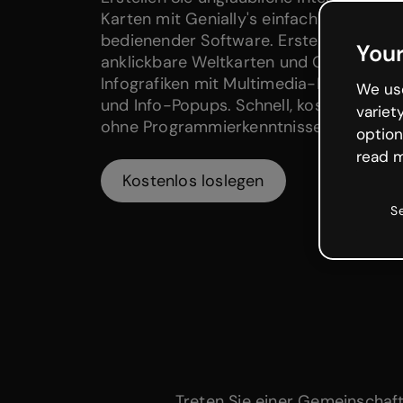
Karten mit Genially's einfach zu
bedienender Software. Erstellen Sie
Your
anklickbare Weltkarten und Geografie-
Infografiken mit Multimedia-Elementen
We use
und Info-Popups. Schnell, kostenlos und
variet
ohne Programmierkenntnisse!
option
read m
Kostenlos loslegen
S
Treten Sie einer Gemeinschaf