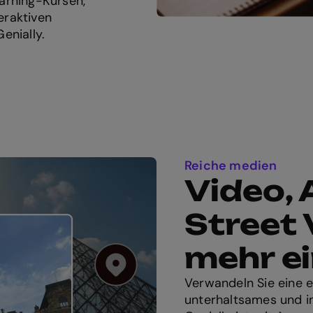
earning-Kursen,
eraktiven
enially.
Reiche medien
Video, 
Street
mehr e
Verwandeln Sie eine e
unterhaltsames und im