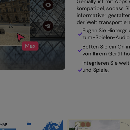
Genially ist mit App
kompatibel, sodass Si
informativer gestalte
der Welt transportier
Fügen Sie Hintergr
zum-Spielen-Audio 
Betten Sie ein Onli
von Ihrem Gerät ho
Integrieren Sie wei
und
Spiele
.