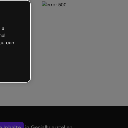
 a
nal
ou can
e Inhalte
in Genially erstellen