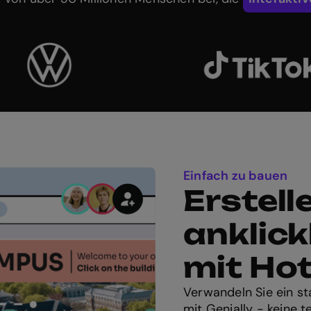
Einfach zu bauen
Erstell
anklic
mit Ho
Verwandeln Sie ein sta
mit Genially - keine 