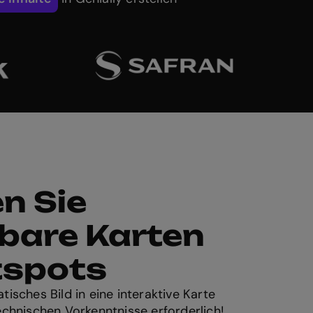
en Sie
kbare Karten
tspots
tisches Bild in eine interaktive Karte
technischen Vorkenntnisse erforderlich!