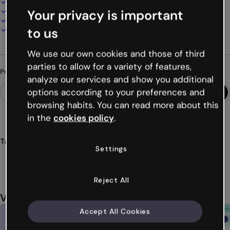
100% personalizável
Adicione áudio, vídeo e multimídia
Your privacy is important
Apresente, compartilhe ou publique online
Baixe em PDF, MP4 e outros formatos
to us
We use our own cookies and those of third
parties to allow for a variety of features,
Procurando algo diferente?
analyze our services and show you additional
options according to your preferences and
browsing habits. You can read more about this
in the
cookies policy
.
Tags
Settings
gamificação
jogos
desafios
quiz
quizz
Ver mais (19)
Reject All
Você também pode gostar
Accept All Cookies