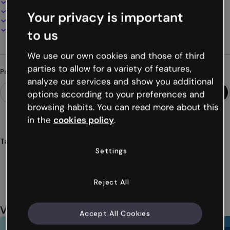
100% personalizável
Adicione áudio, vídeo e multimídia
Your privacy is important
Apresente, compartilhe ou publique online
Baixe em PDF, MP4 e outros formatos
to us
We use our own cookies and those of third
parties to allow for a variety of features,
Procurando algo diferente?
analyze our services and show you additional
options according to your preferences and
browsing habits. You can read more about this
in the
cookies policy
.
Tags
Settings
quizzes
educativo
alunos
exames
avaliações
Ver mais (30)
Reject All
Você também pode gostar
Accept All Cookies