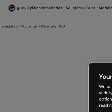
Funcionalidades
Soluções
Criar
Model
Templates
Microsites
Microsite ODS
Your
We use
variet
option
read m