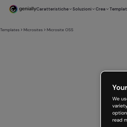
Caratteristiche
Soluzioni
Crea
Templa
Templates
Microsites
Microsite OSS
Your
We use
variet
option
read m