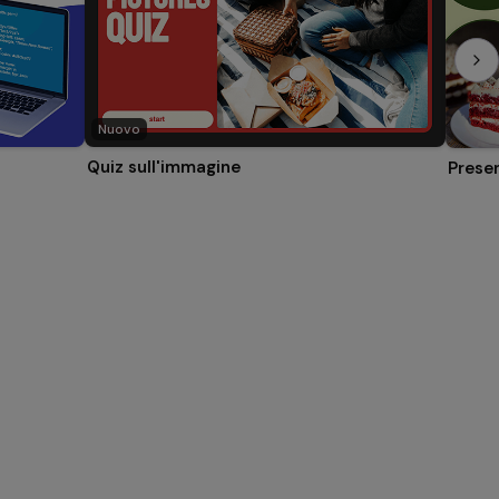
Nuovo
Quiz sull'immagine
Prese