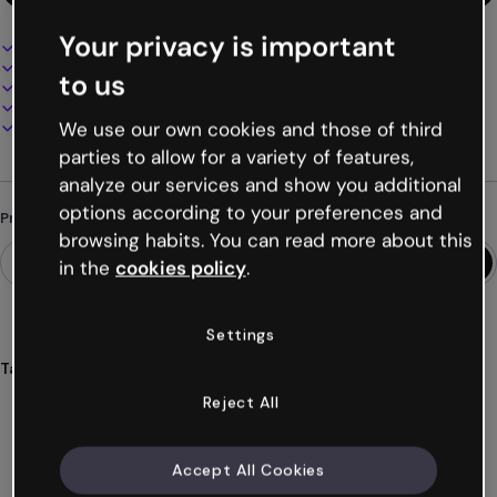
Your privacy is important
Design interativo e animado
100% personalizável
to us
Adicione áudio, vídeo e multimídia
Apresente, compartilhe ou publique online
Baixe em PDF, MP4 e outros formatos
We use our own cookies and those of third
parties to allow for a variety of features,
analyze our services and show you additional
options according to your preferences and
Procurando algo diferente?
browsing habits. You can read more about this
in the
cookies policy
.
Settings
Tags
apresentações
dados
econômicos
finanças
relatórios
Reject All
Ver mais (42)
Accept All Cookies