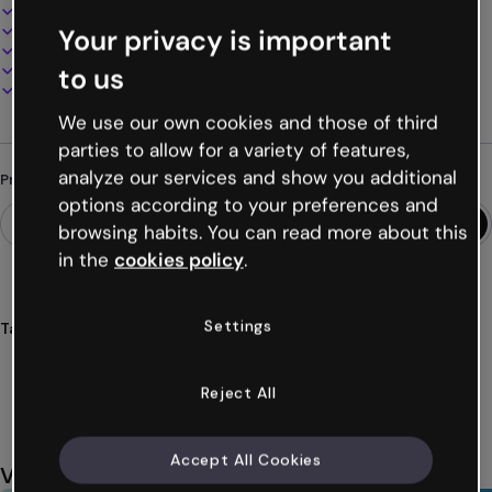
Design interativo e animado
100% personalizável
Your privacy is important
Adicione áudio, vídeo e multimídia
Apresente, compartilhe ou publique online
to us
Baixe em PDF, MP4 e outros formatos
We use our own cookies and those of third
parties to allow for a variety of features,
analyze our services and show you additional
Procurando algo diferente?
options according to your preferences and
browsing habits. You can read more about this
in the
cookies policy
.
Settings
Tags
microsite
perfil
cliente
informe
reporte
Ver mais (41)
Reject All
Accept All Cookies
Você também pode gostar